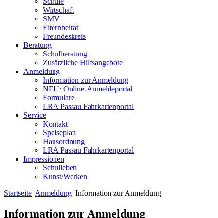
Schule
Wirtschaft
SMV
Elternbeirat
Freundeskreis
Beratung
Schulberatung
Zusätzliche Hilfsangebote
Anmeldung
Information zur Anmeldung
NEU: Online-Anmeldeportal
Formulare
LRA Passau Fahrkartenportal
Service
Kontakt
Speiseplan
Hausordnung
LRA Passau Fahrkartenportal
Impressionen
Schulleben
Kunst/Werken
Startseite
Anmeldung
Information zur Anmeldung
Information zur Anmeldung