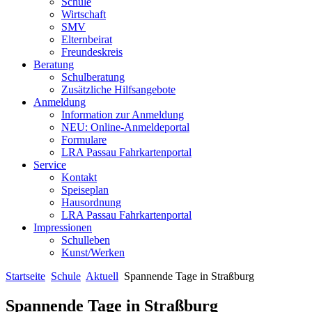
Schule
Wirtschaft
SMV
Elternbeirat
Freundeskreis
Beratung
Schulberatung
Zusätzliche Hilfsangebote
Anmeldung
Information zur Anmeldung
NEU: Online-Anmeldeportal
Formulare
LRA Passau Fahrkartenportal
Service
Kontakt
Speiseplan
Hausordnung
LRA Passau Fahrkartenportal
Impressionen
Schulleben
Kunst/Werken
Startseite
Schule
Aktuell
Spannende Tage in Straßburg
Spannende Tage in Straßburg