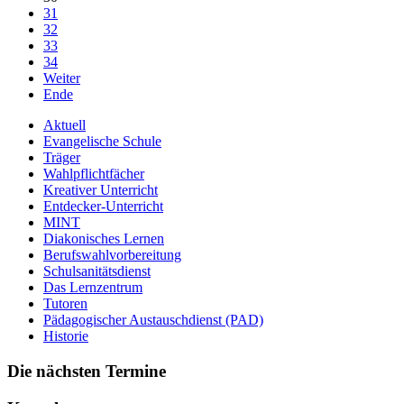
31
32
33
34
Weiter
Ende
Aktuell
Evangelische Schule
Träger
Wahlpflichtfächer
Kreativer Unterricht
Entdecker-Unterricht
MINT
Diakonisches Lernen
Berufswahlvorbereitung
Schulsanitätsdienst
Das Lernzentrum
Tutoren
Pädagogischer Austauschdienst (PAD)
Historie
Die nächsten Termine