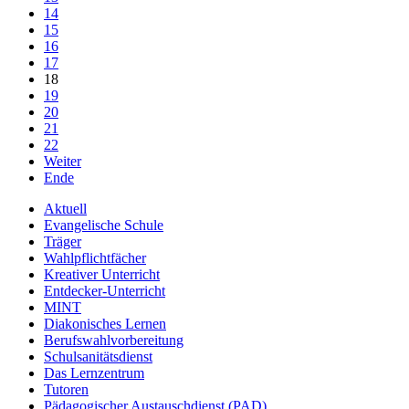
14
15
16
17
18
19
20
21
22
Weiter
Ende
Aktuell
Evangelische Schule
Träger
Wahlpflichtfächer
Kreativer Unterricht
Entdecker-Unterricht
MINT
Diakonisches Lernen
Berufswahlvorbereitung
Schulsanitätsdienst
Das Lernzentrum
Tutoren
Pädagogischer Austauschdienst (PAD)