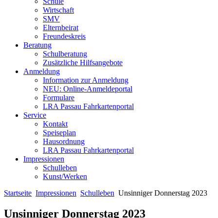
Schule
Wirtschaft
SMV
Elternbeirat
Freundeskreis
Beratung
Schulberatung
Zusätzliche Hilfsangebote
Anmeldung
Information zur Anmeldung
NEU: Online-Anmeldeportal
Formulare
LRA Passau Fahrkartenportal
Service
Kontakt
Speiseplan
Hausordnung
LRA Passau Fahrkartenportal
Impressionen
Schulleben
Kunst/Werken
Startseite
Impressionen
Schulleben
Unsinniger Donnerstag 2023
Unsinniger Donnerstag 2023