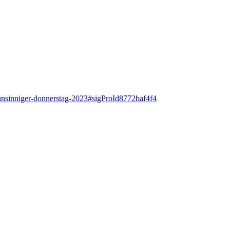
5-unsinniger-donnerstag-2023#sigProId8772baf4f4