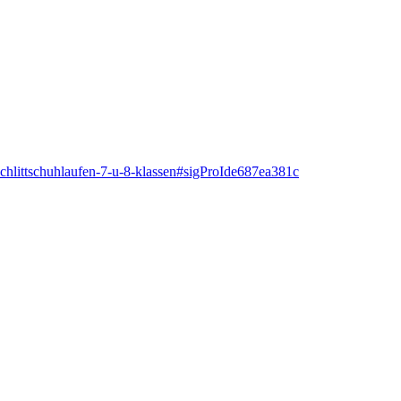
-schlittschuhlaufen-7-u-8-klassen#sigProIde687ea381c