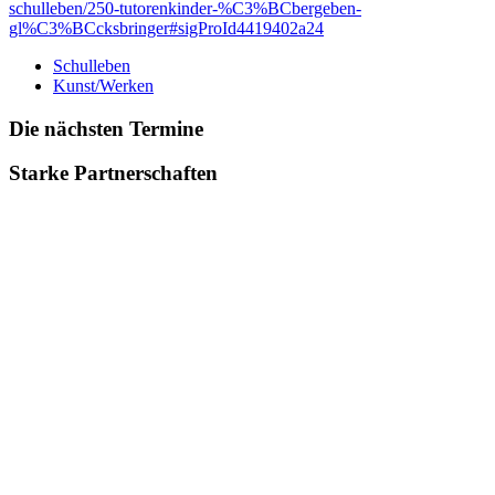
schulleben/250-tutorenkinder-%C3%BCbergeben-
gl%C3%BCcksbringer#sigProId4419402a24
Schulleben
Kunst/Werken
Die nächsten Termine
Starke Partnerschaften