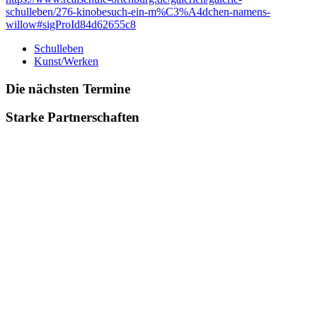
schulleben/276-kinobesuch-ein-m%C3%A4dchen-namens-
willow#sigProId84d62655c8
Schulleben
Kunst/Werken
Die nächsten Termine
Starke Partnerschaften