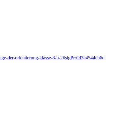
-tage-der-orientierung-klasse-8-b-2#sigProId3e4544cb6d