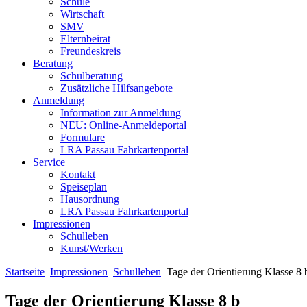
Schule
Wirtschaft
SMV
Elternbeirat
Freundeskreis
Beratung
Schulberatung
Zusätzliche Hilfsangebote
Anmeldung
Information zur Anmeldung
NEU: Online-Anmeldeportal
Formulare
LRA Passau Fahrkartenportal
Service
Kontakt
Speiseplan
Hausordnung
LRA Passau Fahrkartenportal
Impressionen
Schulleben
Kunst/Werken
Startseite
Impressionen
Schulleben
Tage der Orientierung Klasse 8 
Tage der Orientierung Klasse 8 b