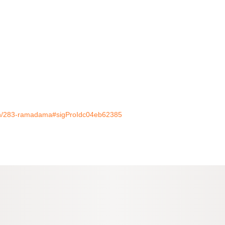
eben/283-ramadama#sigProIdc04eb62385