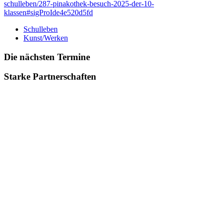
schulleben/287-pinakothek-besuch-2025-der-10-
klassen#sigProIde4e520d5fd
Schulleben
Kunst/Werken
Die nächsten Termine
Starke Partnerschaften