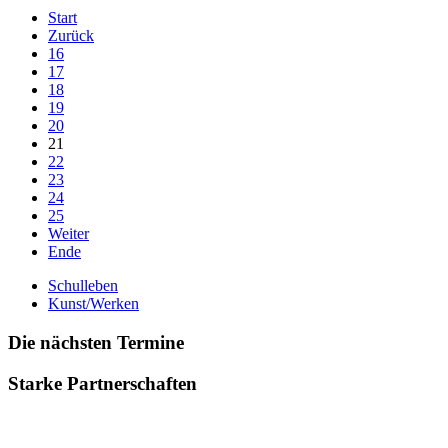
Start
Zurück
16
17
18
19
20
21
22
23
24
25
Weiter
Ende
Schulleben
Kunst/Werken
Die nächsten Termine
Starke Partnerschaften