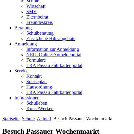
Schule
Wirtschaft
SMV
Elternbeirat
Freundeskreis
Beratung
Schulberatung
Zusätzliche Hilfsangebote
Anmeldung
Information zur Anmeldung
NEU: Online-Anmeldeportal
Formulare
LRA Passau Fahrkartenportal
Service
Kontakt
Speiseplan
Hausordnung
LRA Passau Fahrkartenportal
Impressionen
Schulleben
Kunst/Werken
Startseite
Schule
Aktuell
Besuch Passauer Wochenmarkt
Besuch Passauer Wochenmarkt