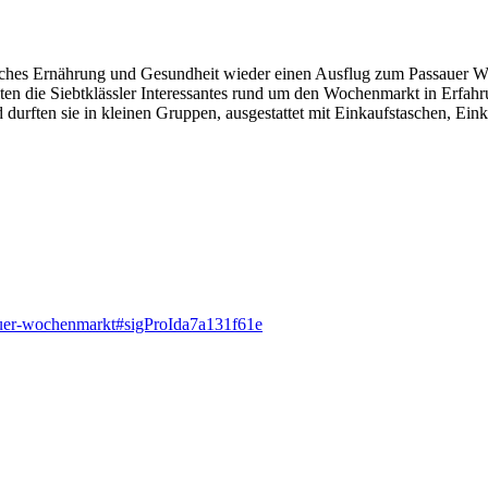
aches Ernährung und Gesundheit wieder einen Ausflug zum Passauer Wo
ten die Siebtklässler Interessantes rund um den Wochenmarkt in Erfa
durften sie in kleinen Gruppen, ausgestattet mit Einkaufstaschen, Einka
sauer-wochenmarkt#sigProIda7a131f61e