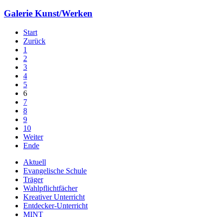
Galerie Kunst/Werken
Start
Zurück
1
2
3
4
5
6
7
8
9
10
Weiter
Ende
Aktuell
Evangelische Schule
Träger
Wahlpflichtfächer
Kreativer Unterricht
Entdecker-Unterricht
MINT