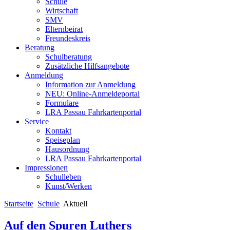
Schule
Wirtschaft
SMV
Elternbeirat
Freundeskreis
Beratung
Schulberatung
Zusätzliche Hilfsangebote
Anmeldung
Information zur Anmeldung
NEU: Online-Anmeldeportal
Formulare
LRA Passau Fahrkartenportal
Service
Kontakt
Speiseplan
Hausordnung
LRA Passau Fahrkartenportal
Impressionen
Schulleben
Kunst/Werken
Startseite
Schule
Aktuell
Auf den Spuren Luthers